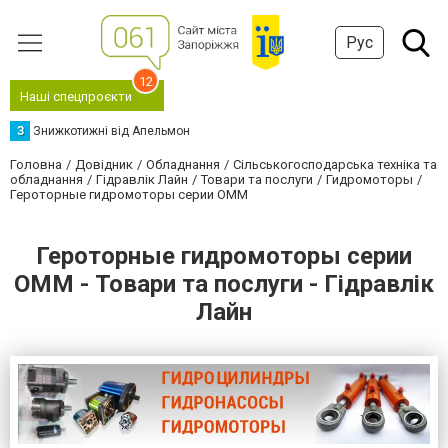
Рус
12
Наші спецпроєкти
З
Знижкотижні від Апельмон
Головна
Довідник
Обладнання
Сільськогосподарська техніка та
обладнання
Гідравлік Лайн
Товари та послуги
Гидромоторы
Героторные гидромоторы серии ОММ
Героторные гидромоторы серии
ОММ - Товари та послуги - Гідравлік
Лайн