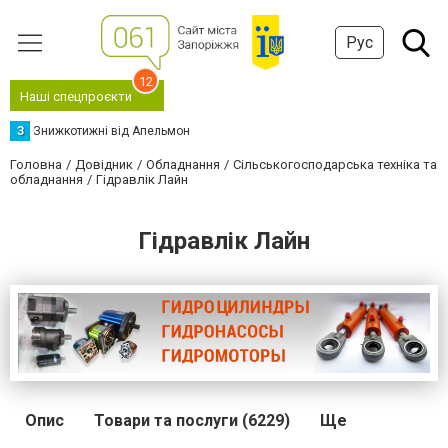
Рус
12
Наші спецпроєкти
З
Знижкотижні від Апельмон
Головна
Довідник
Обладнання
Сільськогосподарська техніка та
обладнання
Гідравлік Лайн
Гідравлік Лайн
Опис
Товари та послуги (6229)
Ще