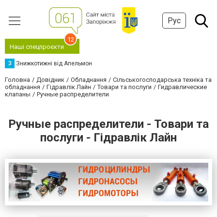
Рус
12
Наші спецпроєкти
З
Знижкотижні від Апельмон
Головна
Довідник
Обладнання
Сільськогосподарська техніка та
обладнання
Гідравлік Лайн
Товари та послуги
Гидравлические
клапаны
Ручные распределители
Ручные распределители - Товари та
послуги - Гідравлік Лайн