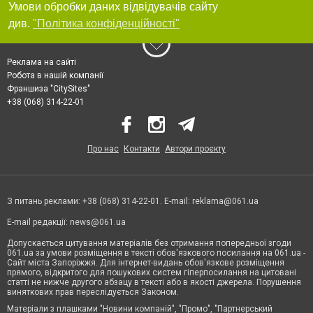
Умови обробки даних відвідувачів сайту
див.
"Політика конфіденційності"
Реклама на сайті
Робота в нашій компанії
Франшиза "CitySites"
+38 (068) 314-22-01
Про нас
Контакти
Автори проєкту
З питань реклами: +38 (068) 314-22-01. E-mail:
reklama@061.ua
E-mail редакції:
news@061.ua
Допускається цитування матеріалів без отримання попередньої згоди
061.ua за умови розміщення в тексті обов'язкового посилання на 061.ua -
Сайт міста Запоріжжя. Для інтернет-видань обов'язкове розміщення
прямого, відкритого для пошукових систем гіперпосилання на цитовані
статті не нижче другого абзацу в тексті або в якості джерела. Порушення
виняткових прав переслідується Законом.
Матеріали з плашками "Новини компаній", "Промо", "Партнерський