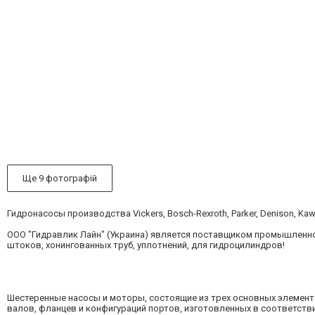
Ще 9 фотографій
Гидронасосы производства Vickers, Bosch-Rexroth, Parker, Denison, Kawasa
ООО "Гидравлик Лайн" (Украина) является поставщиком промышленно
штоков, хонингованных труб, уплотнений, для гидроцилиндров!
Шестеренные насосы и моторы, состоящие из трех основных элемент
валов, фланцев и конфигураций портов, изготовленных в соответств