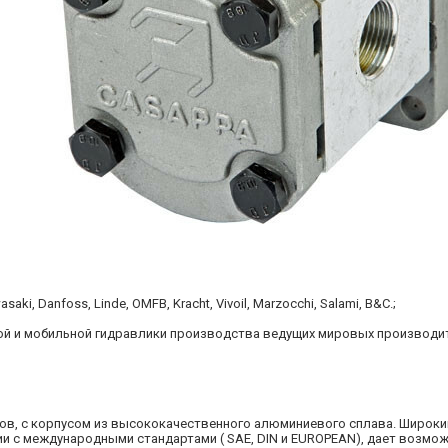
ki, Danfoss, Linde, OMFB, Kracht, Vivoil, Marzocchi, Salami, B&C.;
й и мобильной гидравлики производства ведущих мировых производит
ов, с корпусом из высококачественного алюминиевого сплава. Широки
ии с международными стандартами ( SAE, DIN и EUROPEAN), дает возмо