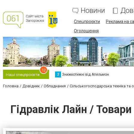
Новини
Дов
Спецпроєкти
Реклама на са
Оголошення
12
З
Знижкотижні від Апельмон
Наші спецпроєкти
Головна
Довідник
Обладнання
Сільськогосподарська техніка та 
Гідравлік Лайн / Товари