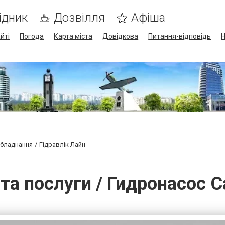
ідник
Дозвілля
Афіша
йті
Погода
Карта міста
Довідкова
Питання-відповідь
Н
обладнання
Гідравлік Лайн
 та послуги / Гидронасос 