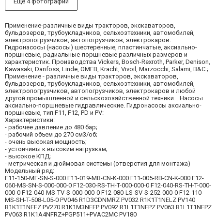
Еще 4 фотографии
Применение-различные виды тракторов, экскаваторов,
бульдозеров, трубоукладчиков, сельхозтехники, автомобилей,
электропогрузчиков, автопогрузчиков, электрокаров.
Гидронасосы (насосы) шестеренные, пластинчатые, аксиально-
поршневые, радиальные-поршневые различных размеров и
характеристик. Производства Vickers, Bosch-Rexroth, Parker, Denison,
Kawasaki, Danfoss, Linde, OMFB, Kracht, Vivoil, Marzocchi, Salami, B&C.;
Применение - различные виды тракторов, экскаваторов,
бульдозеров, трубоукладчиков, сельхозтехники, автомобилей,
электропогрузчиков, автопогрузчиков, электрокаров и любой
другой промышленной и сельскохозяйственной техники... Насосы
аксиально-поршневые гидравлические. Гидронасосы аксиально-
поршневые, тип F11, F12, PD и PV:
Характеристики:
- рабочее давление до 480 бар;
- рабочий объем до 270 см3/об;
- очень высокая мощность;
- устойчивы к высоким нагрузкам;
- высокое КПД;
- метрическая и дюймовая системы (отверстия для монтажа)
Модельный ряд:
F11-150-MF-SN-S-000 F11-019-MB-CN-K-000 F11-005-RB-CN-K-000 F12-
060-MS-SN-S-000-000-0 F12-030-RS-TH-T-000-000-0 F12-040-RS-TH-T-000-
000-0 F12-040-MS-TV-S-000-000-0 F12-080-LS-SV-S-252-000-0 F12-110-
MS-SH-T-508-L05-0 PV046 R1D3CDNMRZ PV032 R1K1T1NELZ PV140
R1K1T1NFFZ PV270 R1K1M3NFFP PV092 R1L1T1NFPZ PV063 R1L1T1NFPZ
PV063 R1K1A4NFRZ+PGP511+PVAC2MC PV180