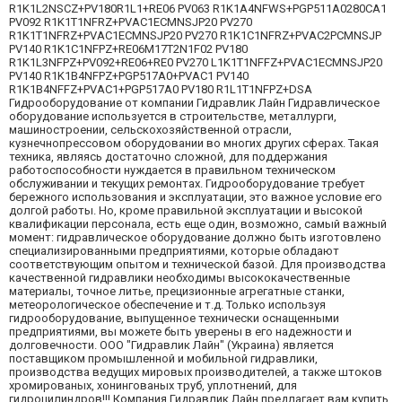
R1K1L2NSCZ+PV180R1L1+RE06 PV063 R1K1A4NFWS+PGP511A0280CA1
PV092 R1K1T1NFRZ+PVAC1ECMNSJP20 PV270
R1K1T1NFRZ+PVAC1ECMNSJP20 PV270 R1K1C1NFRZ+PVAC2PCMNSJP
PV140 R1K1C1NFPZ+RE06M17T2N1F02 PV180
R1K1L3NFPZ+PV092+RE06+RE0 PV270 L1K1T1NFFZ+PVAC1ECMNSJP20
PV140 R1K1B4NFPZ+PGP517A0+PVAC1 PV140
R1K1B4NFFZ+PVAC1+PGP517A0 PV180 R1L1T1NFPZ+DSA
Гидрооборудование от компании Гидравлик Лайн Гидравлическое
оборудование используется в строительстве, металлурги,
машиностроении, сельскохозяйственной отрасли,
кузнечнопрессовом оборудовании во многих других сферах. Такая
техника, являясь достаточно сложной, для поддержания
работоспособности нуждается в правильном техническом
обслуживании и текущих ремонтах. Гидрооборудование требует
бережного использования и эксплуатации, это важное условие его
долгой работы. Но, кроме правильной эксплуатации и высокой
квалификации персонала, есть еще один, возможно, самый важный
момент: гидравлическое оборудование должно быть изготовлено
специализированными предприятиями, которые обладают
соответствующим опытом и технической базой. Для производства
качественной гидравлики необходимы высококачественные
материалы, точное литье, прецизионные агрегатные станки,
метеорологическое обеспечение и т.д. Только используя
гидрооборудование, выпущенное технически оснащенными
предприятиями, вы можете быть уверены в его надежности и
долговечности. ООО "Гидравлик Лайн" (Украина) является
поставщиком промышленной и мобильной гидравлики,
производства ведущих мировых производителей, а также штоков
хромированых, хонингованых труб, уплотнений, для
гидроцилиндров!!! Компания Гидравлик Лайн предлагает вам купить